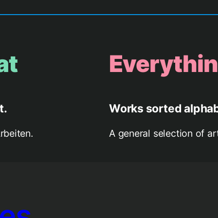
at
Everythin
t.
Works sorted alphab
rbeiten.
A general selection of ar
ies