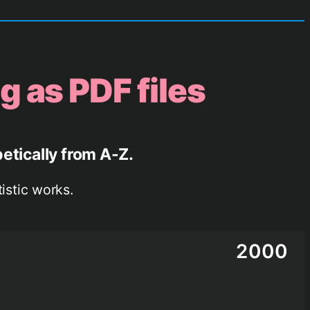
g as PDF files
etically from A-Z.
tistic works.
2000